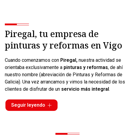
Piregal, tu empresa de
pinturas y reformas en Vigo
Cuando comenzamos con
Piregal,
nuestra actividad se
orientaba exclusivamente a
pinturas y reformas
, de ahí
nuestro nombre (abreviación de Pinturas y Reformas de
Galicia). Una vez arrancamos y vimos la necesidad de los
clientes de disfrutar de un
servicio más integral
.
Por eso nos hemos esforzado y a día de hoy ofrecemos
Seguir leyendo
servicios como
reformas
integrales, fontanería, carpintería,
pintura... Es decir, podemos encargarnos de las obras
desde el principio hasta el final, conocido como obras de
"llave en mano"
. Además, al estar situados en
Vigo,
nos